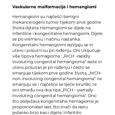
Vaskularne malformacije i hemangiomi
Hemangiomi su najčešći benigni
(nekancerogen) tumor tijekom prve godine
života dijteta. Hemangiomi se dijele na
infantilne i kongenitalne hemangiomi. Dijele
se po vremenu i načinu nastanka.
Kongenitalni hemangiomi razvijaju se in
utero i prisutni su pri rođenju. Oni Uključuje
više tipova hemagioma : „RICH -rapidly
involuting congenital hemangioma“ raste in
utero, prisutan je pri rođenju i često se
smanjuje tijekom prve godine života, „NICH-
non-involuting congenital hemangioma“ ne
smanjuju se i najčešće se liječe kirurški, te
oni između ova dva tipa „PICH – partially
involuting congenital hemangioma“. Ono
što obilježava kongenitalne hemagiome je
proporcionalan rast, što znači da rastu
jedanko brzo kao i dijete. Infantilni