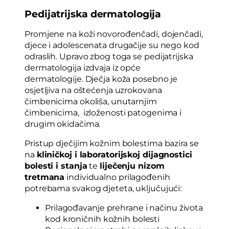
Pedijatrijska dermatologija
Promjene na koži novorođenčadi, dojenčadi,
djece i adolescenata drugačije su nego kod
odraslih. Upravo zbog toga se pedijatrijska
dermatologija izdvaja iz opće
dermatologije. Dječja koža posebno je
osjetljiva na oštećenja uzrokovana
čimbenicima okoliša, unutarnjim
čimbenicima, izloženosti patogenima i
drugim okidačima.
Pristup dječijim kožnim bolestima bazira se
na
kliničkoj i laboratorijskoj dijagnostici
bolesti i stanja
te
liječenju nizom
tretmana
individualno prilagođenih
potrebama svakog djeteta, uključujući:
Prilagođavanje prehrane i načinu života
kod kroničnih kožnih bolesti