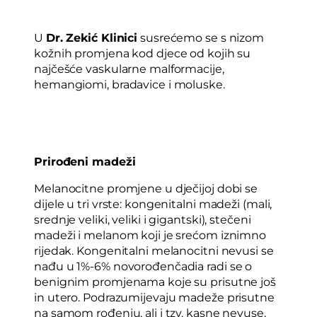
U
Dr. Zekić Klinici
susrećemo se s nizom
kožnih promjena kod djece od kojih su
najčešće vaskularne malformacije,
hemangiomi, bradavice i moluske.
Prirođeni madeži
Melanocitne promjene u dječijoj dobi se
dijele u tri vrste: kongenitalni madeži (mali,
srednje veliki, veliki i gigantski), stečeni
madeži i melanom koji je srećom iznimno
rijedak. Kongenitalni melanocitni nevusi se
nađu u 1%-6% novorođenčadia radi se o
benignim promjenama koje su prisutne još
in utero. Podrazumijevaju madeže prisutne
na samom rođenju, ali i tzv. kasne nevuse,