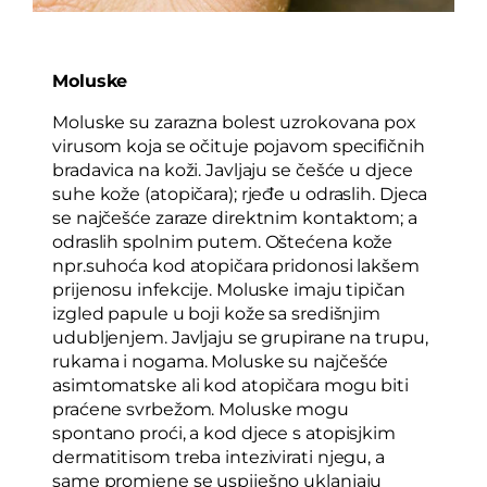
Moluske
Moluske su zarazna bolest uzrokovana pox
virusom koja se očituje pojavom specifičnih
bradavica na koži. Javljaju se češće u djece
suhe kože (atopičara); rjeđe u odraslih. Djeca
se najčešće zaraze direktnim kontaktom; a
odraslih spolnim putem. Oštećena kože
npr.suhoća kod atopičara pridonosi lakšem
prijenosu infekcije. Moluske imaju tipičan
izgled papule u boji kože sa središnjim
udubljenjem. Javljaju se grupirane na trupu,
rukama i nogama. Moluske su najčešće
asimtomatske ali kod atopičara mogu biti
praćene svrbežom. Moluske mogu
spontano proći, a kod djece s atopisjkim
dermatitisom treba intezivirati njegu, a
same promjene se uspiješno uklanjaju