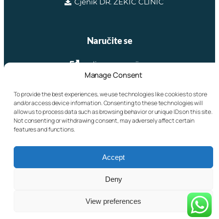
Cjenik DR. ZEKIĆ CLINIC
Naručite se
online rezervacijom
Manage Consent
telefonom na broj: +385 98 763 121
To provide the best experiences, we use technologies like cookies to store
and/or access device information. Consenting to these technologies will
Putem WhatsAppa: +385 98 763 121
allow us to process data such as browsing behavior or unique IDs on this site.
Not consenting or withdrawing consent, may adversely affect certain
features and functions.
e-mailom na:
josipzekic@gmail.com
Accept
09/2024. Dr. Zekić CLINIC d.o.o. Sva prava
Deny
pridržana.
View preferences