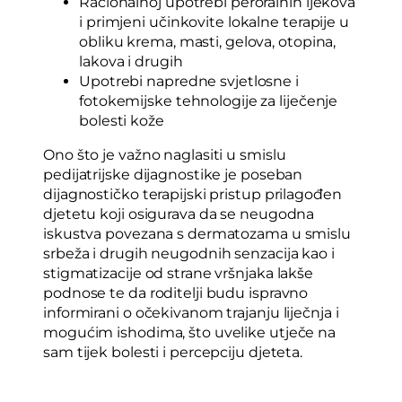
Racionalnoj upotrebi peroralnih ljekova
i primjeni učinkovite lokalne terapije u
obliku krema, masti, gelova, otopina,
lakova i drugih
Upotrebi napredne svjetlosne i
fotokemijske tehnologije za liječenje
bolesti kože
Ono što je važno naglasiti u smislu
pedijatrijske dijagnostike je poseban
dijagnostičko terapijski pristup prilagođen
djetetu koji osigurava da se neugodna
iskustva povezana s dermatozama u smislu
srbeža i drugih neugodnih senzacija kao i
stigmatizacije od strane vršnjaka lakše
podnose te da roditelji budu ispravno
informirani o očekivanom trajanju liječnja i
mogućim ishodima, što uvelike utječe na
sam tijek bolesti i percepciju djeteta.