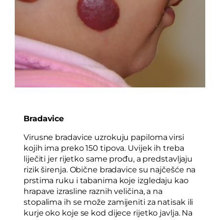
Bradavice
Virusne bradavice uzrokuju papiloma virsi
kojih ima preko 150 tipova. Uvijek ih treba
liječiti jer rijetko same prođu, a predstavljaju
rizik širenja. Obične bradavice su najčešće na
prstima ruku i tabanima koje izgledaju kao
hrapave izrasline raznih veličina, a na
stopalima ih se može zamijeniti za natisak ili
kurje oko koje se kod dijece rijetko javlja. Na