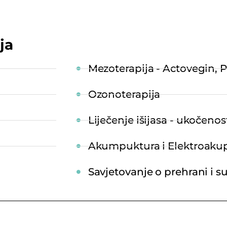
ja
Mezoterapija - Actovegin, 
Ozonoterapija
Liječenje išijasa - ukočenos
Akumpuktura i Elektroaku
Savjetovanje o prehrani i s