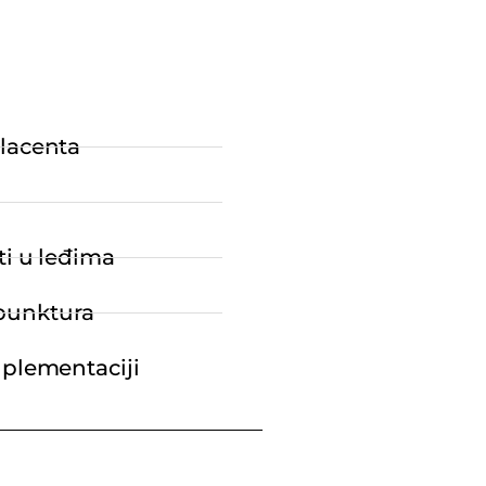
Placenta
ti u leđima
punktura
uplementaciji