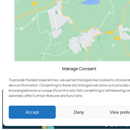
Manage Consent
To provide the best experiences, we use technologies like cookies to store an
device information. Consenting to these technologies will allow us to process
browsing behavior or unique IDs on this site. Not consenting or withdrawing c
adversely affect certain features and functions.
Usluge:
Accept
Deny
View pref
Dermat