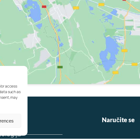
d/or access
 data such as
onsent, may
Naručite se
erences
ologija