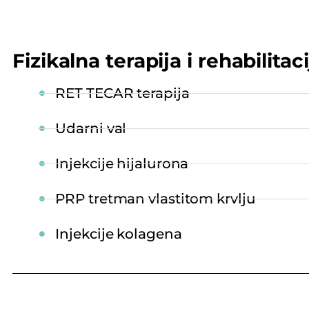
Fizikalna terapija i rehabilitaci
RET TECAR terapija
Udarni val
Injekcije hijalurona
PRP tretman vlastitom krvlju
Injekcije kolagena