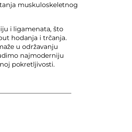
 stanja muskuloskeletnog
iju i ligamenata, što
put hodanja i trčanja.
omaže u održavanju
i nudimo najmoderniju
noj pokretljivosti.