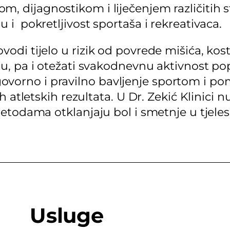
om, dijagnostikom i liječenjem različitih
u i pokretljivost sportaša i rekreativaca.
odi tijelo u rizik od povrede mišića, kost
ru, pa i otežati svakodnevnu aktivnost po
vorno i pravilno bavljenje sportom i p
jih atletskih rezultata. U Dr. Zekić Klinic
metodama otklanjaju bol i smetnje u tjeles
Usluge