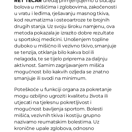
RET TECAR
uređaj primjenjujemo u slučaju
bolova u mišićima i zglobovima, zakočenosti
u vratu i leđima, rješavanju masnog tkiva,
kod reumatizma i osteoartroze te brojnih
drugih stanja. Uz svoju široku namjenu, ova
metoda pokazala je izrazito dobre rezultate
u sportskoj medicini. Unošenjem topline
duboko u mišićno ili vezivno tkivo, smanjuje
se tenzija, otklanja bilo kakva bol ili
nelagoda, te se tijelo priprema za daljnju
aktivnost. Samim zagrijavanjem mišića
mogućnost bilo kakvih ozljeda se znatno
smanjuje ili svodi na minimum.
Poteškoće u funkciji organa za pokretanje
mogu ozbiljno ugroziti kvalitetu života ili
utjecati na tjelesnu pokretljivost i
mogućnost bavljenja sportom. Bolesti
mišića, vezivnih tkiva i kostiju grupno
nazivamo reumatskim bolestima. Uz
kronične upale zglobova, odnosno