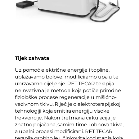
Tijek zahvata
Uz pomoć električne energije i topline,
ublažavamo bolove, modificiramo upalu te
ubrzavamo cijeljenje. RET TECAR terapija
neinvazivna je metoda koja potiče prirodne
fiziološke procese regeneracije u mišićno-
vezivnom tkivu. Riječ je o elektroterapijskoj
tehnologiji koja emitira energiju visoke
frekvencije. Nakon tretmana cirkulacija je
znatno pojačana, samim time i obnova tkiva,
a upalni procesi modificirani. RET TECAR
terapija osobito je učinkovita kod stanja koja