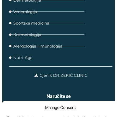
Dermatologija
Venerologija
Sportska medicina
Kozmetologija
Alergologija i imunologija
Nutri-Age
Cjenik DR. ZEKIĆ CLINIC
Naručite se
Manage Consent
online rezervacijom