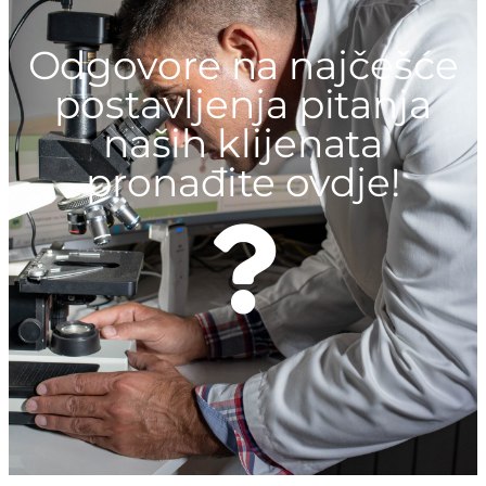
Odgovore na najčešće
postavljenja pitanja
naših klijenata
pronađite ovdje!