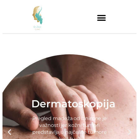
Dermatoskopija
Pregled madeža od iznimne je
važnosti jer kožni tumori
predstavljaju najčešće tumore
kod ljudi