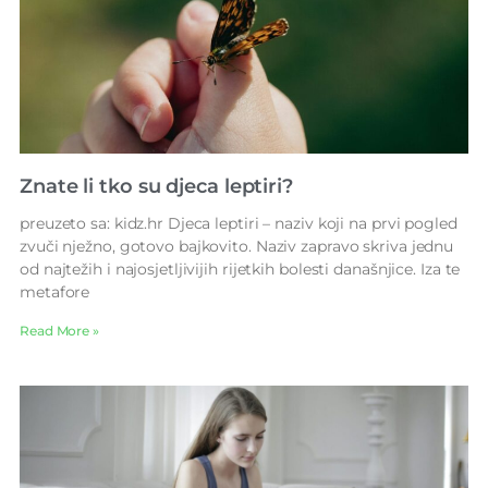
Znate li tko su djeca leptiri?
preuzeto sa: kidz.hr Djeca leptiri – naziv koji na prvi pogled
zvuči nježno, gotovo bajkovito. Naziv zapravo skriva jednu
od najtežih i najosjetljivijih rijetkih bolesti današnjice. Iza te
metafore
Read More »