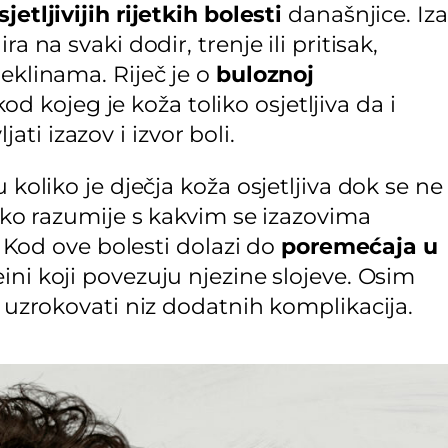
jetljivijih rijetkih bolesti
današnjice. Iza
a na svaki dodir, trenje ili pritisak,
peklinama. Riječ je o
buloznoj
 kojeg je koža toliko osjetljiva da i
i izazov i izvor boli.
 koliko je dječja koža osjetljiva dok se ne
etko razumije s kakvim se izazovima
i. Kod ove bolesti dolazi do
poremećaja u
ini koji povezuju njezine slojeve. Osim
e uzrokovati niz dodatnih komplikacija.