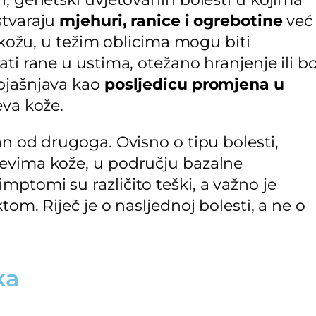
stvaraju
mjehuri, ranice i ogrebotine
već
z kožu, u težim oblicima mogu biti
ti rane u ustima, otežano hranjenje ili bo
objašnjava kao
posljedicu promjena u
eva kože.
an od drugoga. Ovisno o tipu bolesti,
jevima kože, u području bazalne
ptomi su različito teški, a važno je
tom. Riječ je o nasljednoj bolesti, a ne o
ka