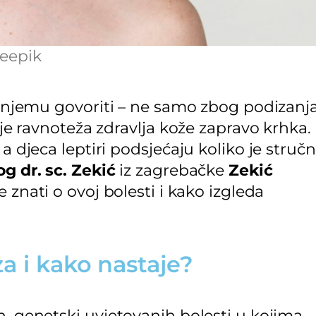
eepik
 o njemu govoriti – ne samo zbog podizanj
o je ravnoteža zdravlja kože zapravo krhka.
a djeca leptiri podsjećaju koliko je struč
g dr. sc. Zekić
iz zagrebačke
Zekić
 znati o ovoj bolesti i kako izgleda
a i kako nastaje?
h, genetski uvjetovanih bolesti u kojima