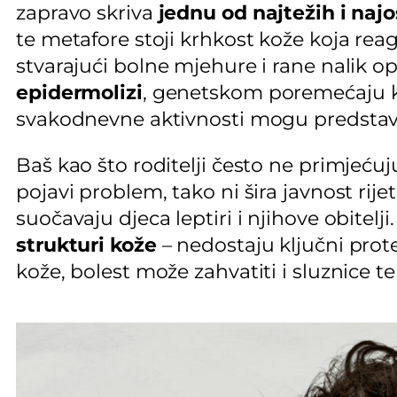
zapravo skriva
jednu od najtežih i najos
te metafore stoji krhkost kože koja reagir
stvarajući bolne mjehure i rane nalik o
epidermolizi
, genetskom poremećaju kod
svakodnevne aktivnosti mogu predstavljat
Baš kao što roditelji često ne primjećuju
pojavi problem, tako ni šira javnost rij
suočavaju djeca leptiri i njihove obitelj
strukturi kože
– nedostaju ključni prote
kože, bolest može zahvatiti i sluznice t