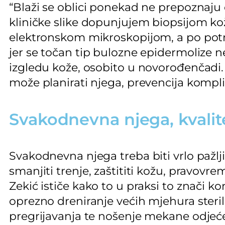
“Blaži se oblici ponekad ne prepoznaju
kliničke slike dopunjujem biopsijom k
elektronskom mikroskopijom, a po potre
jer se točan tip bulozne epidermolize 
izgledu kože, osobito u novorođenčadi. Št
može planirati njega, prevencija kompli
Svakodnevna njega, kvalitet
Svakodnevna njega treba biti vrlo pažljiv
smanjiti trenje, zaštititi kožu, pravovrem
Zekić ističe kako to u praksi to znači ko
oprezno dreniranje većih mjehura steri
pregrijavanja te nošenje mekane odjeće