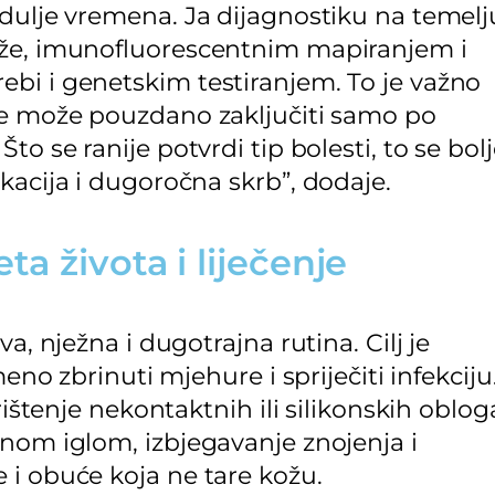
 dulje vremena. Ja dijagnostiku na temelj
ože, imunofluorescentnim mapiranjem i
bi i genetskim testiranjem. To je važno
ne može pouzdano zaključiti samo po
o se ranije potvrdi tip bolesti, to se bol
kacija i dugoročna skrb”, dodaje.
a života i liječenje
a, nježna i dugotrajna rutina. Cilj je
eno zbrinuti mjehure i spriječiti infekciju
rištenje nekontaktnih ili silikonskih oblog
lnom iglom, izbjegavanje znojenja i
 i obuće koja ne tare kožu.