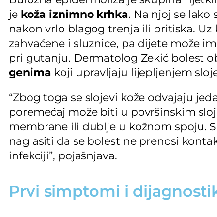
je
koža iznimno krhka
. Na njoj se lako 
nakon vrlo blagog trenja ili pritiska. U
zahvaćene i sluznice, pa dijete može ima
pri gutanju. Dermatolog Zekić bolest 
genima
koji upravljaju lijepljenjem sloj
“Zbog toga se slojevi kože odvajaju jed
poremećaj može biti u površinskim slo
membrane ili dublje u kožnom spoju. Sim
naglasiti da se bolest ne prenosi kontak
infekciji”, pojašnjava.
Prvi simptomi i dijagnosti