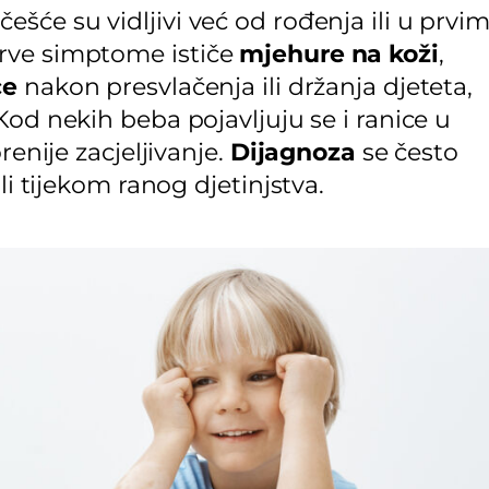
češće su vidljivi već od rođenja ili u prvi
rve simptome ističe
mjehure na koži
,
ce
nakon presvlačenja ili držanja djeteta,
od nekih beba pojavljuju se i ranice u
renije zacjeljivanje.
Dijagnoza
se često
li tijekom ranog djetinjstva.