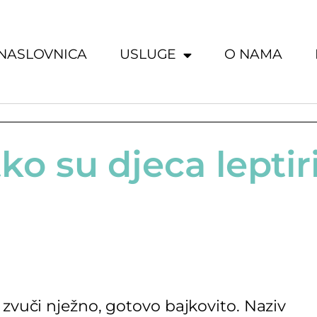
NASLOVNICA
USLUGE
O NAMA
tko su djeca leptir
 zvuči nježno, gotovo bajkovito. Naziv