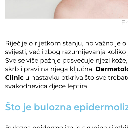
Fr
Riječ je o rijetkom stanju, no važno je
svijesti, već i zbog razumijevanja kolik
Sve se više pažnje posvećuje njezi kože, 
skrb i pravilna njega ključna.
Dermatolo
Clinic
u nastavku otkriva što sve trebate
svakodnevica djece leptira.
Što je bulozna epidermoliz
Bulozna epidermoliza je skupina rijetki