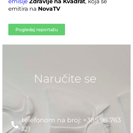
emisije
Zdravlje na Kvadrat
, koja se
emitira na
NovaTV
Pogledaj reportažu
Naručite se
telefonom na broj: +385 98 763
121