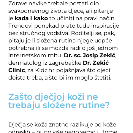
Zdrave navike trebale postati dio
svakodnevnog života djece, ali pitanje
je
kada i kako
to učiniti na pravi način.
Trendovi ponekad prate tuđe inspiracije
bez stručnog vodstva. Roditelji se, pak,
pitaju je li složena rutina njege uopće
potrebna ili se možda radi o još jednom
internetskom mitu.
Dr. sc. Josip Zekić
,
dermatolog iz zagrebačke
Dr. Zekić
Clinic
, za Kidz.hr pojašnjava što djeci
doista treba, a što bi im moglo štetiti.
Zašto dječjoj koži ne
trebaju složene rutine?
Dječja se koža znatno razlikuje od kože
odraslih – puno više nego samo u tome