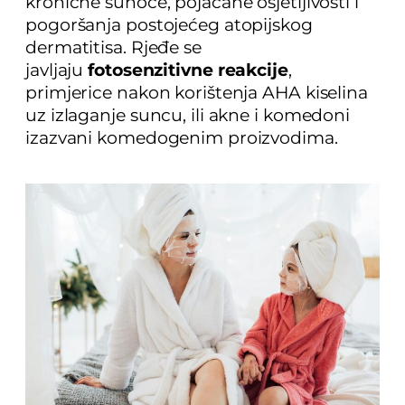
kronične suhoće, pojačane osjetljivosti i
pogoršanja postojećeg atopijskog
dermatitisa. Rjeđe se
javljaju
fotosenzitivne reakcije
,
primjerice nakon korištenja AHA kiselina
uz izlaganje suncu, ili akne i komedoni
izazvani komedogenim proizvodima.