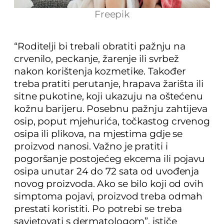
Freepik
“Roditelji bi trebali obratiti pažnju na
crvenilo, peckanje, žarenje ili svrbež
nakon korištenja kozmetike. Također
treba pratiti perutanje, hrapava žarišta ili
sitne pukotine, koji ukazuju na oštećenu
kožnu barijeru. Posebnu pažnju zahtijeva
osip, poput mjehurića, točkastog crvenog
osipa ili plikova, na mjestima gdje se
proizvod nanosi. Važno je pratiti i
pogoršanje postojećeg ekcema ili pojavu
osipa unutar 24 do 72 sata od uvođenja
novog proizvoda. Ako se bilo koji od ovih
simptoma pojavi, proizvod treba odmah
prestati koristiti. Po potrebi se treba
savjetovati s dermatologom”, ističe