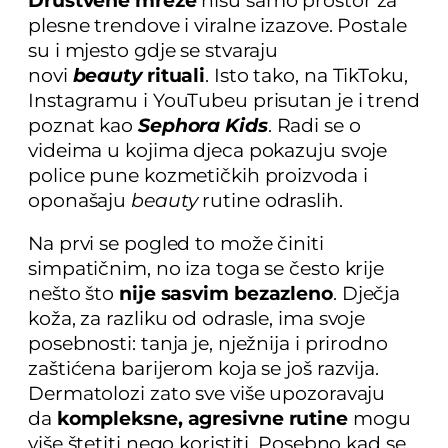
Društvene mreže
nisu samo prostor za
plesne trendove i viralne izazove. Postale
su i mjesto gdje se stvaraju
novi
beauty
rituali
. Isto tako, na TikToku,
Instagramu i YouTubeu prisutan je i trend
poznat kao
Sephora Kids
. Radi se o
videima u kojima djeca pokazuju svoje
police pune kozmetičkih proizvoda i
oponašaju
beauty
rutine odraslih.
Na prvi se pogled to može činiti
simpatičnim, no iza toga se često krije
nešto što
nije sasvim bezazleno
. Dječja
koža, za razliku od odrasle, ima svoje
posebnosti: tanja je, nježnija i prirodno
zaštićena barijerom koja se još razvija.
Dermatolozi zato sve više upozoravaju
da
kompleksne, agresivne rutine
mogu
više štetiti nego koristiti. Posebno kad se