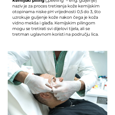
Kemijski piling
(„peeling“ – eng. guljenje)
naziv je za proces tretiranja kože kemijskim
otopinama niske pH vrijednosti 0,5 do 3, što
uzrokuje guljenje kože nakon čega je koža
vidno mekša i glađa. Kemijskim pilingom
mogu se tretirati svi dijelovi tijela, ali se
tretman uglavnom koristi na području lica.