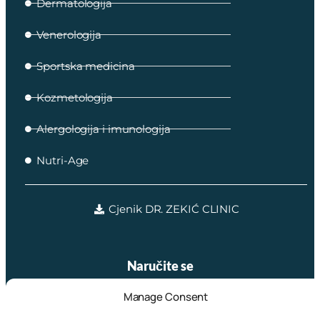
Dermatologija
Venerologija
Sportska medicina
Kozmetologija
Alergologija i imunologija
Nutri-Age
Cjenik DR. ZEKIĆ CLINIC
Naručite se
Manage Consent
online rezervacijom