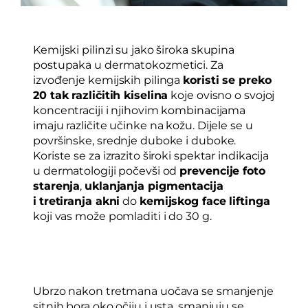
Kemijski pilinzi su jako široka skupina
postupaka u dermatokozmetici. Za
izvođenje kemijskih pilinga
koristi se preko
20 tak različitih kiselina
koje ovisno o svojoj
koncentraciji i njihovim kombinacijama
imaju različite učinke na kožu. Dijele se u
površinske, srednje duboke i duboke.
Koriste se za izrazito široki spektar indikacija
u dermatologiji počevši od
prevencije foto
starenja
,
uklanjanja pigmentacija
i
tretiranja akni
do
kemijskog face liftinga
koji vas može pomladiti i do 30 g.
Ubrzo nakon tretmana uočava se smanjenje
sitnih bora oko očiju i usta, smanjuju se