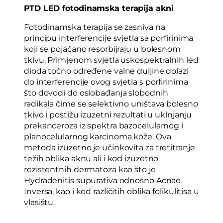
PTD LED fotodinamska terapija akni
Fotodinamska terapija se zasniva na
principu interferencije svjetla sa porfirinima
koji se pojačano resorbijraju u bolesnom
tkivu. Primjenom svjetla uskospektralnih led
dioda točno određene valne duljine dolazi
do interferencije ovog svjetla s porfirinima
što dovodi do oslobađanja slobodnih
radikala čime se selektivno uništava bolesno
tkivo i postižu izuzetni rezultati u uklnjanju
prekanceroza iz spektra bazocelularnog i
planocelularnog karcinoma kože. Ova
metoda izuzetno je učinkovita za tretitranje
težih oblika aknu ali i kod izuzetno
rezistentnih dermatoza kao što je
Hydradenitis supurativa odnosno Acnae
Inversa, kao i kod različitih oblika folikulitisa u
vlasištu.