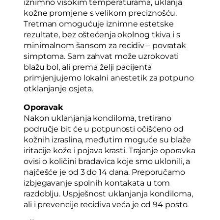
iznimno visokim temperaturama, uklanja
kožne promjene s velikom preciznošću.
Tretman omogućuje iznimne estetske
rezultate, bez oštećenja okolnog tkiva i s
minimalnom šansom za recidiv – povratak
simptoma. Sam zahvat može uzrokovati
blažu bol, ali prema želji pacijenta
primjenjujemo lokalni anestetik za potpuno
otklanjanje osjeta.
Oporavak
Nakon uklanjanja kondiloma, tretirano
područje bit će u potpunosti očišćeno od
kožnih izraslina, međutim moguće su blaže
iritacije kože i pojava krasti. Trajanje oporavka
ovisi o količini bradavica koje smo uklonili, a
najčešće je od 3 do 14 dana. Preporučamo
izbjegavanje spolnih kontakata u tom
razdoblju. Uspješnost uklanjanja kondiloma,
ali i prevencije recidiva veća je od 94 posto.