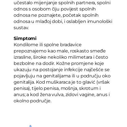
učestalo mijenjanje spolnih partnera, spolni
odnos s osobom čiju povijest spolnih
odnosa ne poznajete, početak spolnih
odnosa u mlađoj dobi, i oslabljen imunološki
sustav.
Simptomi
Kondilome ili spolne bradavice
prepoznajemo kao male, roskasto smeđe
izrasline, široke nekoliko milimetara i često
bezbolne na dodir. Kožne promjene koje
ukazuju na postojanje infekcije najčešće se
pojavljuju na genitalijama ili u području oko
genitalija. Kod muškaraca je to glavić (vršak
penisa), tijelo penisa, mošnja, skrotum i
anus; a kod žena vulva, zidovi vagine, anus i
okolno područje.