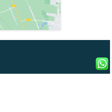
ervacijom
a broj: +385 98 763 121
sAppa: +385 98 763 121