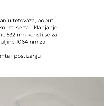
njanju tetovaža, poput
oristi se za uklanjanje
ne 532 nm koristi se za
duljine 1064 nm za
enta i postizanju