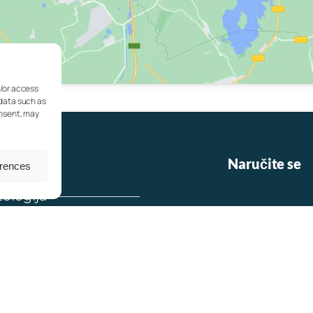
d/or access
 data such as
onsent, may
Naručite se
erences
ologija
online rez
ogija
telefonom n
ka medicina
Putem What
ologija