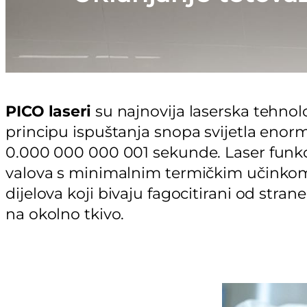
PICO laseri
su najnovija laserska tehnolo
principu ispuštanja snopa svijetla eno
0.000 000 000 001 sekunde. Laser funkci
valova s minimalnim termičkim učinkom, t
dijelova koji bivaju fagocitirani od str
na okolno tkivo.