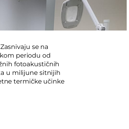
 Zasnivaju se na
nskom periodu od
žnih fotoakustičnih
 u milijune sitnijih
tetne termičke učinke