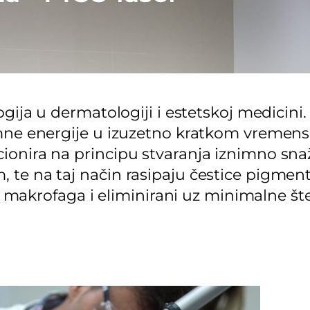
gija u dermatologiji i estetskoj medicini.
rmne energije u izuzetno kratkom vreme
onira na principu stvaranja iznimno sna
e na taj način rasipaju čestice pigmenta
ane makrofaga i eliminirani uz minimalne š