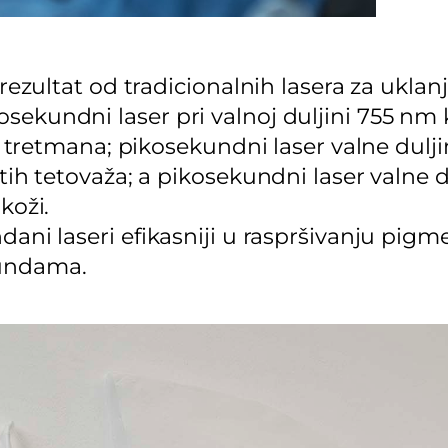
 rezultat od tradicionalnih lasera za ukla
ekundni laser pri valnoj duljini 755 nm k
st tretmana; pikosekundni laser valne dulji
stih tetovaža; a pikosekundni laser valne 
koži.
ani laseri efikasniji u raspršivanju pigm
kundama.