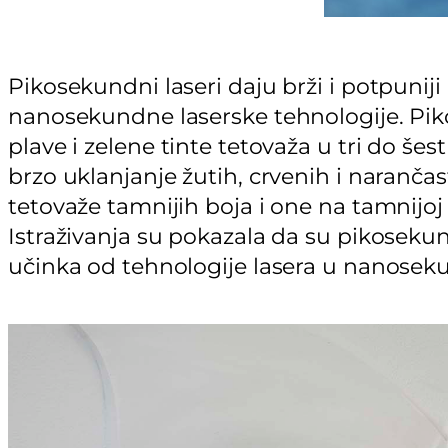
Pikosekundni laseri daju brži i potpuniji
nanosekundne laserske tehnologije. Pikos
plave i zelene tinte tetovaža u tri do še
brzo uklanjanje žutih, crvenih i naranča
tetovaže tamnijih boja i one na tamnijoj 
Istraživanja su pokazala da su pikosekund
učinka od tehnologije lasera u nanose