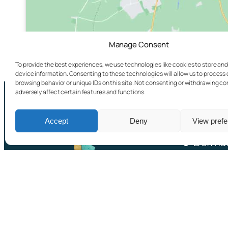
Manage Consent
To provide the best experiences, we use technologies like cookies to store an
device information. Consenting to these technologies will allow us to process
browsing behavior or unique IDs on this site. Not consenting or withdrawing c
adversely affect certain features and functions.
Usluge:
Accept
Deny
View pref
Dermat
Venerol
Sports
Dr. Zekić CLINIC d.o.o.
Kraljevićeva 16, 10000 zagreb
Kozmet